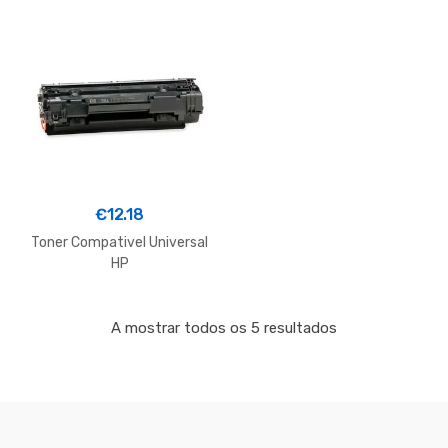
€
12.18
Toner Compativel Universal
HP
M1120,P1505M,1522,Canon
LBP3250-2K#CB436A
Ordenado
CAN713
A mostrar todos os 5 resultados
por
mais
recentes