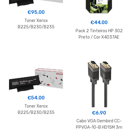
€
95.00
Toner Xerox
€
44.00
B225/B230/B235
Pack 2 Tinteiros HP 302
006R04400 Preto 3.000
Preto / Cor X4D37AE
Paginas
€
54.00
Toner Xerox
€
6.90
B225/B230/B235
006R04399 Preto
Cabo VGA Gembird CC-
PPVGA-10-B HD15M 3m
Preto