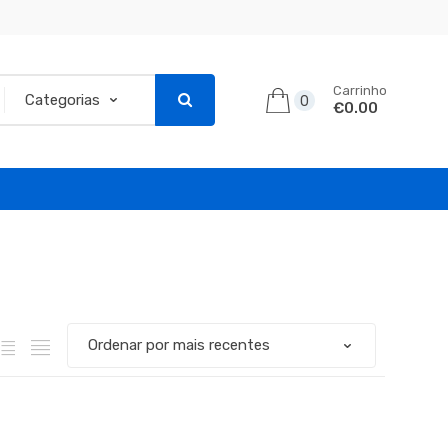
Carrinho
0
€0.00