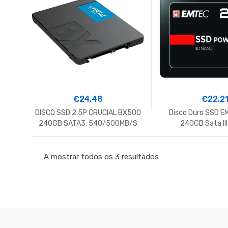
€
24.48
€
22.2
DISCO SSD 2.5P CRUCIAL BX500
Disco Duro SSD E
240GB SATA3, 540/500MB/S
240GB Sata II
Ordenado
A mostrar todos os 3 resultados
por
mais
recentes