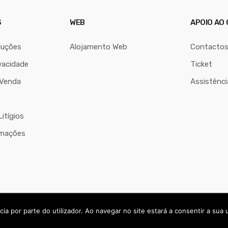
S
WEB
APOIO AO 
luções
Alojamento Web
Contacto
vacidade
Ticket
 Venda
Assistênc
itígios
amações
ra Algarve
ia por parte do utilizador. Ao navegar no site estará a consentir a sua u