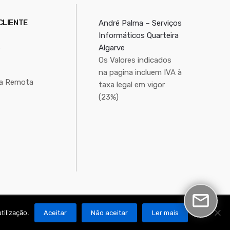
CLIENTE
André Palma – Serviços
Informáticos Quarteira
s
Algarve
Os Valores indicados
na pagina incluem IVA à
ia Remota
taxa legal em vigor
(23%)
tilização.
Aceitar
Não aceitar
Ler mais