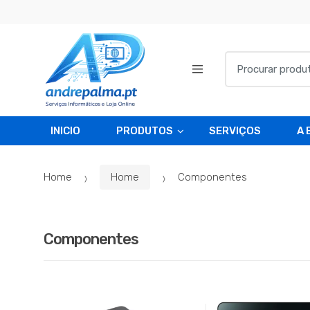
Skip
Skip
to
to
navigation
content
Search
for:
INICIO
PRODUTOS
SERVIÇOS
A 
Home
Home
Componentes
Componentes