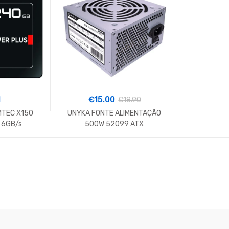
1
€
15.00
€
18.90
MTEC X150
UNYKA FONTE ALIMENTAÇÃO
I 6GB/s
500W 52099 ATX