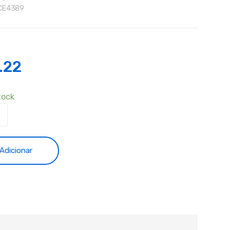
CE4389
.22
tock
dade
r
Adicionar
g
M2030,P2035#2BR20180