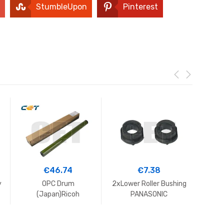
StumbleUpon
Pinterest
€
46.74
€
7.38
y
OPC Drum
2xLower Roller Bushing
Drum
(Japan)Ricoh
PANASONIC
0
MPC3003,3503,4503,
DP1520,DP1820#DZLM
1800
5503,6003,3004,350
000132