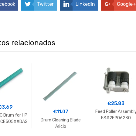
cebook
Twitter
LinkedIn
Google+
os relacionados
€
25.83
€
3.69
€
11.07
Feed Roller Assembl
C Drum for HP
FS#2F906230
Drum Cleaning Blade
,CE505X#DAS
2F906240 2F89404
Aficio
2035-1
2F994060
MPC2800,MPC3300,M