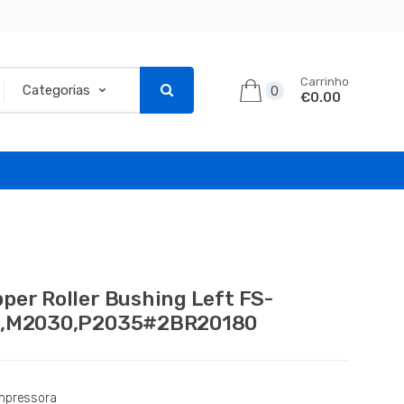
Carrinho
0
€0.00
per Roller Bushing Left FS-
0,M2030,P2035#2BR20180
mpressora