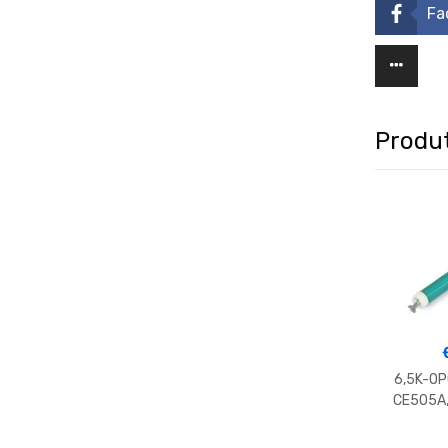
Fa
Produt
6,5K-OP
CE505A
-