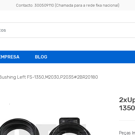
Contacto: 300509110 (Chamada para a rede fixa nacional)
EMPRESA
BLOG
r Bushing Left FS-1350,M2030,P2035#2BR20180
2xUp
135
Peças I