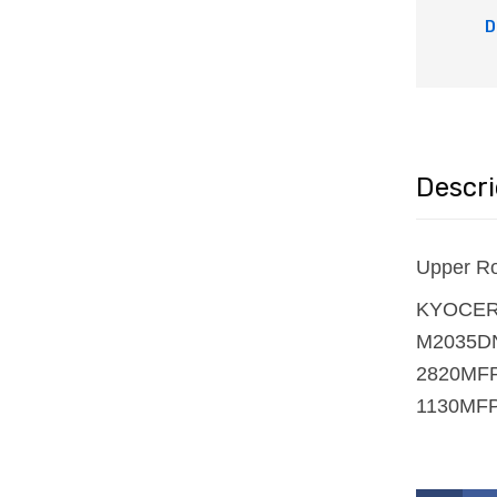
D
Descr
Upper Ro
KYOCER
M2035D
2820MFP
1130MF