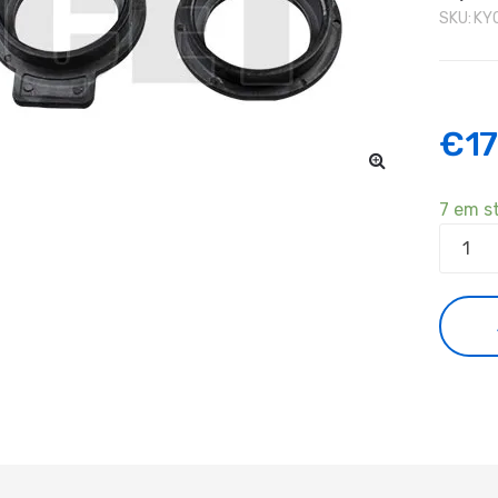
SKU:
KY
€
17
7 em s
Quanti
de
2xUppe
Roller
Bushin
Left
FS-
1350,