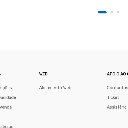
PC4000,MPC5000
S
WEB
APOIO AO 
luções
Alojamento Web
Contacto
vacidade
Ticket
 Venda
Assistênc
itígios