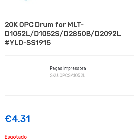
20K OPC Drum for MLT-
D1052L/D1052S/D2850B/D2092L
#YLD-SS1915
Peças Impressora
SKU:
OPCSA1052L
€
4.31
Esgotado