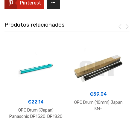
Pinterest
Produtos relacionados
€
59.04
€
22.14
OPC Drum (10mm) Japan
KM-
OPC Drum (Japan)
1620,1650,2020,2050#MK
Panasonic DP1520, DP1820
410-Drum
DQ-H60J 50K