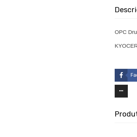
Descr
OPC Dru
KYOCERA
Fa
Produt