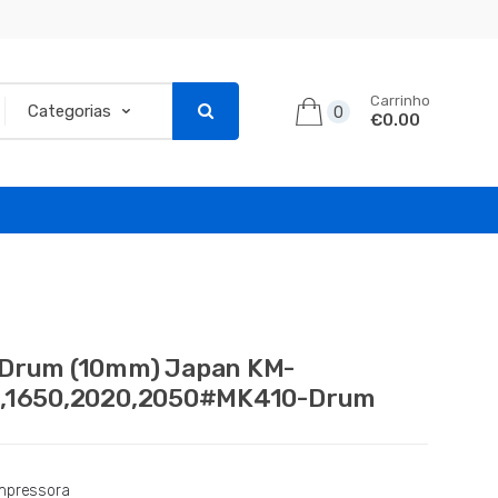
Carrinho
0
€0.00
Drum (10mm) Japan KM-
,1650,2020,2050#MK410-Drum
mpressora