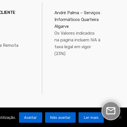
CLIENTE
André Palma – Serviços
Informáticos Quarteira
s
Algarve
Os Valores indicados
na pagina incluem IVA à
ia Remota
taxa legal em vigor
(23%)
tilização.
Aceitar
Não aceitar
Ler mais