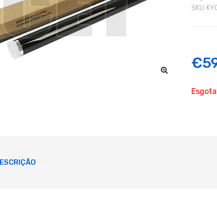
SKU:
KY
€
5
Esgot
ESCRIÇÃO