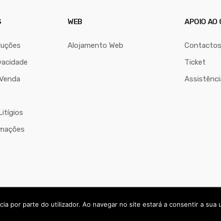
S
WEB
APOIO AO 
luções
Alojamento Web
Contacto
vacidade
Ticket
 Venda
Assistênc
itígios
amações
ra Algarve
ia por parte do utilizador. Ao navegar no site estará a consentir a sua u