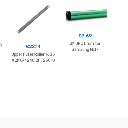
€
3.69
ng
3K OPC Drum for
9K-
€
22.14
Samsung MLT-
HPCF2
Upper Fuser Roller 1635
LM
D1042S/ML-
02,M
#2KK94240,2HF25010
D1630A#YAD-SS1630
,2C920051,2C920050