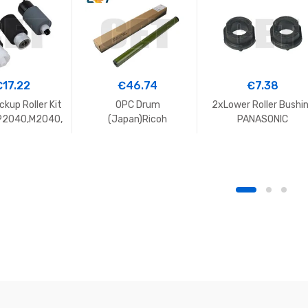
€
17.22
€
46.74
€
7.38
ckup Roller Kit
OPC Drum
2xLower Roller Bushi
P2040,M2040,
(Japan)Ricoh
PANASONIC
TASKalfa3010
MPC3003,3503,4503,
DP1520,DP1820#DZ
5503,6003,3004,350
000132
4