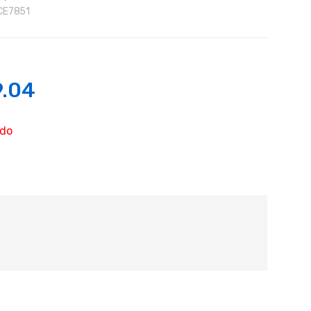
CE7851
9.04
ado