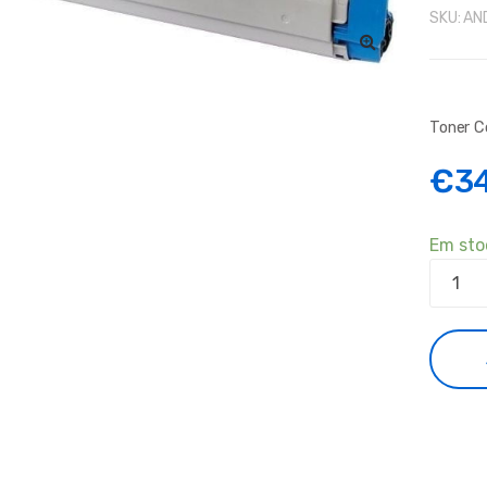
SKU:
AN
Toner 
€
3
Em sto
Quanti
de
Toner
Compat
Oki
C5850
Magen
(43865