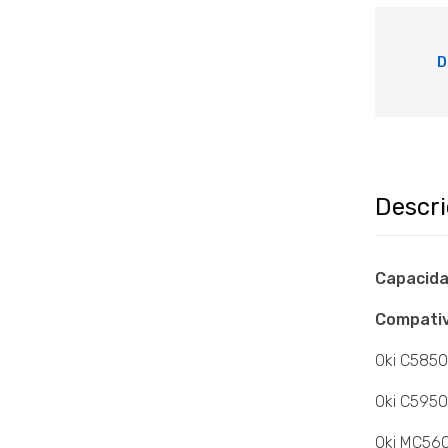
D
Descr
Capacida
Compativ
Oki C5850
Oki C5950
Oki MC56