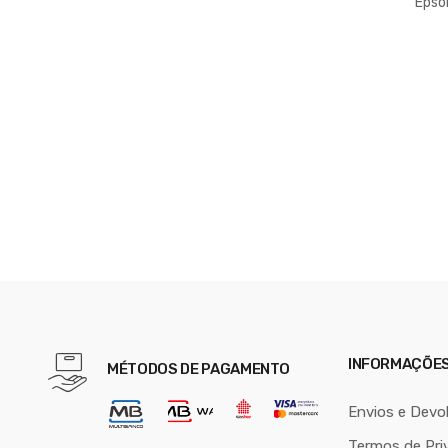
Epso
CX29NF
00N,
#S050
INFORMAÇÕE
MÉTODOS DE PAGAMENTO
Envios e Devo
Termos de Pri