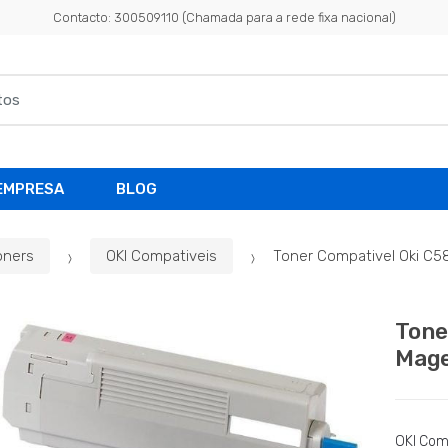
Contacto: 300509110 (Chamada para a rede fixa nacional)
EMPRESA
BLOG
oners
OKI Compativeis
Toner Compativel Oki C
Tone
Mage
OKI Com