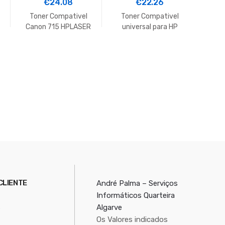
Ep
€
24.08
€
22.26
CX29N
Toner Compativel
Toner Compativel
00N
Canon 715 HPLASER
universal para HP
#S
K
JET P2015XX -3.000
CE310A/Canon
pag#Q7553A
CF350A Preto
CLIENTE
André Palma – Serviços
Informáticos Quarteira
s
Algarve
Os Valores indicados