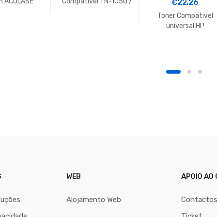
n ACULASE
Compatível TN-1050 /
€
22.26
,CX29DNF,C29
TN-1000
Toner Compativel
C2900DN.3K
universal HP
628 Magenta
CE311A/CF351A-1.0
Amarelo
S
WEB
APOIO AO 
luções
Alojamento Web
Contacto
vacidade
Ticket