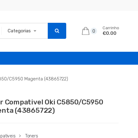
Carrinho
0
€0.00
5850/C5950 Magenta (43865722)
r Compativel Oki C5850/C5950
nta (43865722)
pativeis
>
Toners