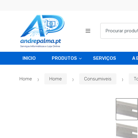
Skip
Skip
to
to
navigation
content
Search
for:
INICIO
PRODUTOS
SERVIÇOS
A 
Home
Home
Consumiveis
T