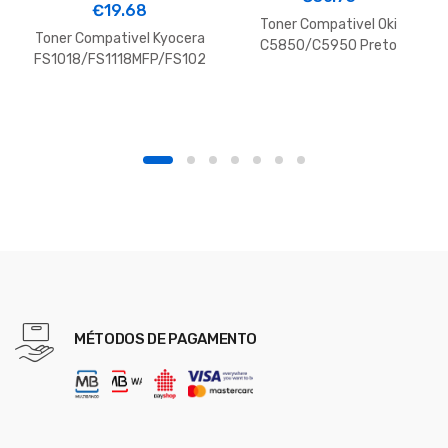
€
19.68
Toner Compativel Oki
Toner Compativel Kyocera
C5850/C5950 Preto
FS1018/FS1118MFP/FS102
(43865724)
0/KM1500
(TK17/TK18/TK100)
MÉTODOS DE PAGAMENTO