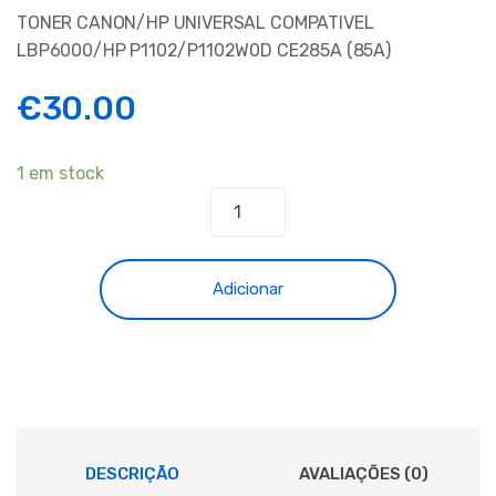
TONER CANON/HP UNIVERSAL COMPATIVEL
LBP6000/HP P1102/P1102W0D CE285A (85A)
€
30.00
1 em stock
Quantidade
de
TONER
CANON/HP
Adicionar
UNIVERSAL
COMPATIVEL
LBP6000/HP
P1102/P1102W0D
CE285A
(85A)
DESCRIÇÃO
AVALIAÇÕES (0)